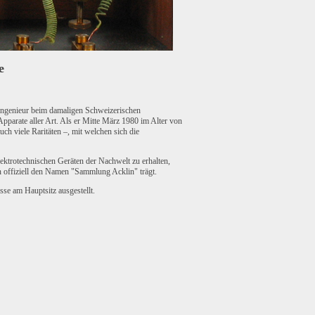
e
singenieur beim damaligen Schweizerischen
parate aller Art. Als er Mitte März 1980 im Alter von
ch viele Raritäten –, mit welchen sich die
ktrotechnischen Geräten der Nachwelt zu erhalten,
n offiziell den Namen "Sammlung Acklin" trägt.
sse am Hauptsitz ausgestellt.