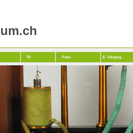
eum.ch
ID
Name
Jahrgang