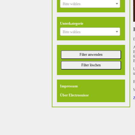
Bitte wählen
Unterkategorie
Bitte wählen
D
A
E
6
E
U
ü
E
Impressum
W
Über Electrosuisse
Z