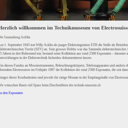
Herzlich willkommen im Technikmuseum von Electrosuiss
ie Sammlung Acklin
m 1. September 1945 trat Willy Acklin als junger Elektroingenieur ETH die Stelle als Betrieb
lektrotechnischen Verein (SEV) an. Sein grosses Hobby war das Sammeln elektrotechnischer Ap
5 Jahren in den Ruhestand trat, bestand seine Kollektion aus rund 2500 Exponaten – darunter au
ntwicklungen in der Elektrotechnik lückenlos dokumentieren lassen.
m diesen Fundus an Messinstrumenten, Beleuchtungskörpern, Telefonapparaten und andern ele
bernahm Electrosuisse im Frühjahr 1987 die Kollektion der rund 2500 Exponaten, die seit dan
iniger dieser Kostbarkeiten sind jeweils für einige Monate in der Empfangshalle von Electrosui
ir wünschen Ihnen viel Spass beim Durchstöbern des technik-museum.ch
u den Exponaten